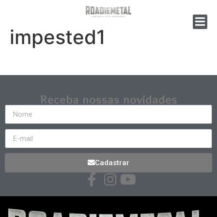
impested1
Receba nossas novidades
Cadastrar