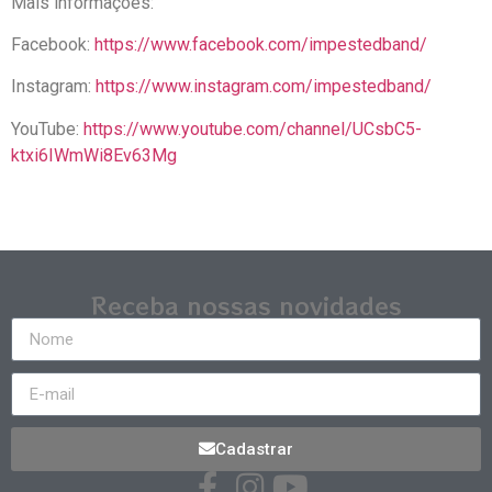
Mais informações:
Facebook:
https://www.facebook.com/impestedband/
Instagram:
https://www.instagram.com/impestedband/
YouTube:
https://www.youtube.com/channel/UCsbC5-
ktxi6IWmWi8Ev63Mg
Receba nossas novidades
Cadastrar