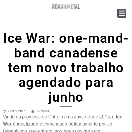
Ice War: one-mand-
band canadense
tem novo trabalho
agendado para
junho
Vitor Sobreira
04/30/2020
Vindo da província de Ontário e na ativa desde 2015, o
Ice
War
é idealizado e comandado solitariamente por Jo
Capitalicide, que entrega aos seus ouvintes um