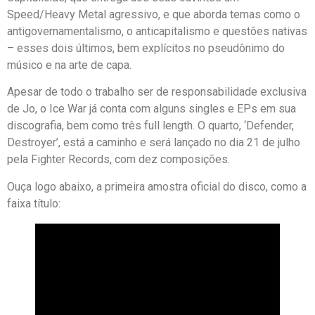
Speed/Heavy Metal agressivo, e que aborda temas como o
antigovernamentalismo, o anticapitalismo e questões nativas
– esses dois últimos, bem explícitos no pseudônimo do
músico e na arte de capa.
Apesar de todo o trabalho ser de responsabilidade exclusiva
de Jo, o Ice War já conta com alguns singles e EPs em sua
discografia, bem como três full length. O quarto, ‘Defender,
Destroyer’, está a caminho e será lançado no dia 21 de julho
pela Fighter Records, com dez composições.
Ouça logo abaixo, a primeira amostra oficial do disco, como a
faixa título: