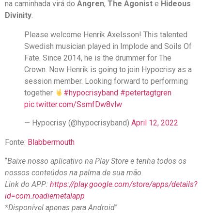
na caminhada virá do
Angren
,
The Agonist
e
Hideous
Divinity
.
Please welcome Henrik Axelsson! This talented
Swedish musician played in Implode and Soils Of
Fate. Since 2014, he is the drummer for The
Crown. Now Henrik is going to join Hypocrisy as a
session member. Looking forward to performing
together
#hypocrisyband
#petertagtgren
pic.twitter.com/SsmfDw8vlw
— Hypocrisy (@hypocrisyband)
April 12, 2022
Fonte:
Blabbermouth
“
Baixe nosso aplicativo na Play Store e tenha todos os
nossos conteúdos na palma de sua mão.
Link do APP:
https://play.google.com/store/apps/details?
id=com.roadiemetalapp
*Disponível apenas para Android
”