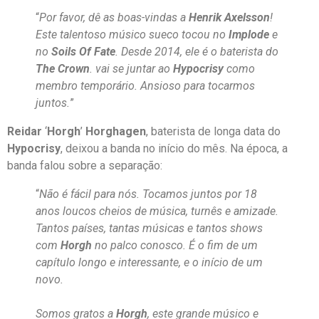
“
Por favor, dê as boas-vindas a
Henrik Axelsson
!
Este talentoso músico sueco tocou no
Implode
e
no
Soils Of Fate
. Desde 2014, ele é o baterista do
The Crown
. vai se juntar ao
Hypocrisy
como
membro temporário. Ansioso para tocarmos
juntos.
”
Reidar
‘
Horgh
’
Horghagen
, baterista de longa data do
Hypocrisy
, deixou a banda no início do mês. Na época, a
banda falou sobre a separação:
“
Não é fácil para nós. Tocamos juntos por 18
anos loucos cheios de música, turnês e amizade.
Tantos países, tantas músicas e tantos shows
com
Horgh
no palco conosco. É o fim de um
capítulo longo e interessante, e o início de um
novo.
Somos gratos a
Horgh
, este grande músico e