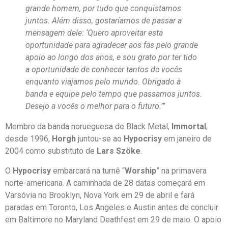
grande homem, por tudo que conquistamos
juntos. Além disso, gostaríamos de passar a
mensagem dele: ‘Quero aproveitar esta
oportunidade para agradecer aos fãs pelo grande
apoio ao longo dos anos, e sou grato por ter tido
a oportunidade de conhecer tantos de vocês
enquanto viajamos pelo mundo. Obrigado à
banda e equipe pelo tempo que passamos juntos.
Desejo a vocês o melhor para o futuro.’
”
Membro da banda norueguesa de Black Metal,
Immortal
,
desde 1996,
Horgh
juntou-se ao
Hypocrisy
em janeiro de
2004 como substituto de
Lars Szöke
.
O
Hypocrisy
embarcará na turnê “
Worship
” na primavera
norte-americana. A caminhada de 28 datas começará em
Varsóvia no Brooklyn, Nova York em 29 de abril e fará
paradas em Toronto, Los Angeles e Austin antes de concluir
em Baltimore no Maryland Deathfest em 29 de maio. O apoio