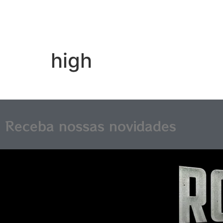
high
Receba nossas novidades