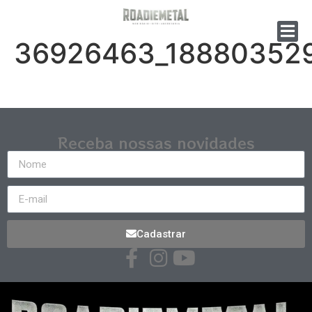
36926463_18880352
Receba nossas novidades
Cadastrar