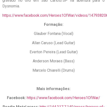
gravado no GIG em São Carlos/SP na abertura para o
Dysnomia.
https://www.facebook.com/Heroes1OfWar/videos/1479382
Formação:
Glauber Fontana (Vocal)
Allan Caruso (Lead Guitar)
Everton Pereira (Lead Guitar)
Anderson Moraes (Bass)
Marcelo Chiarelli (Drums)
Mais informações:
Facebook:
https://www.facebook.com/Heroes1OfWar/
Roadie Metal press:
http://144.217.7.140/press/heroes-of-