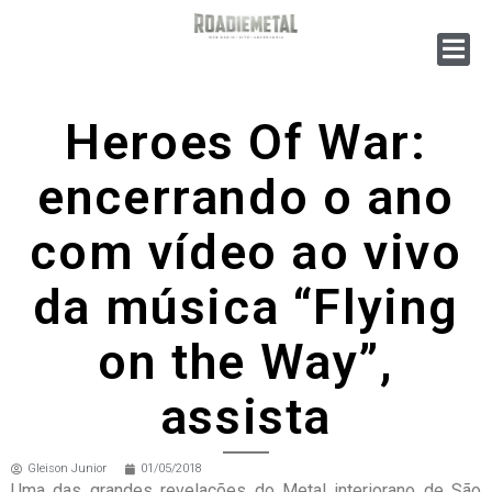
Heroes Of War:
encerrando o ano
com vídeo ao vivo
da música “Flying
on the Way”,
assista
Gleison Junior
01/05/2018
Uma das grandes revelações do Metal interiorano de São