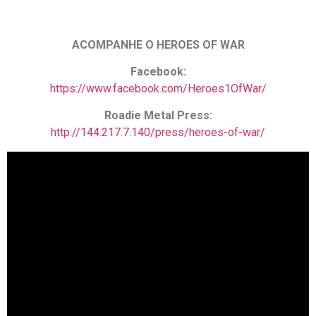
ACOMPANHE O HEROES OF WAR
Facebook:
https://www.facebook.com/Heroes1OfWar/
Roadie Metal Press:
http://144.217.7.140/press/heroes-of-war/