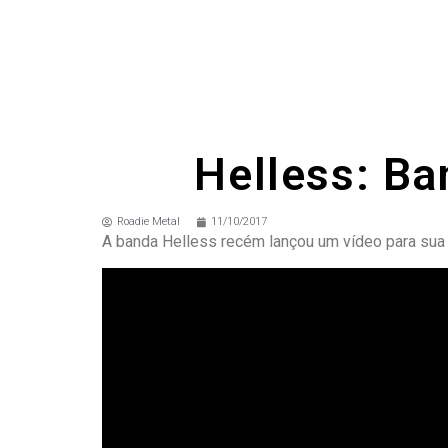
Helless: Ba
Roadie Metal
11/10/2017
A banda Helless recém lançou um vídeo para sua 