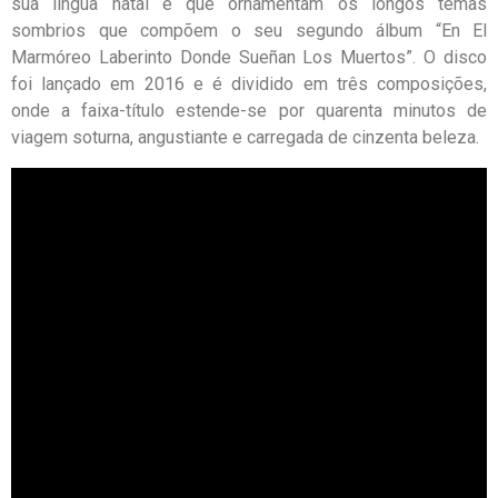
sua língua natal e que ornamentam os longos temas
sombrios que compõem o seu segundo álbum “En El
Marmóreo Laberinto Donde Sueñan Los Muertos”. O disco
foi lançado em 2016 e é dividido em três composições,
onde a faixa-título estende-se por quarenta minutos de
viagem soturna, angustiante e carregada de cinzenta beleza.