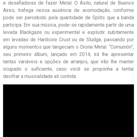
e desafiadoras de fazer Metal. O Asilo, natural de Buenos
Aires, trafega nessa ausência de acomodação, conforme
pode ser percebido pela quantidade de Splits que a banda
participa. Em sua música, pode-se rapidamente partir de uma
levada Blackgaze ou experimental e explodir subitamente
em levadas de Hardcore Crust ou de Sludge, passando por
alguns momentos que tangeciam o Drone Metal. “Comunión”,
seu primeiro álbum, lançado em 2014, irá lhe apresentar
tantas variáveis e opções de arranjos, que irão lhe manter
ocupado o suficiente, caso você se proponha a tentar
decifrar a musicalidade ali contida.