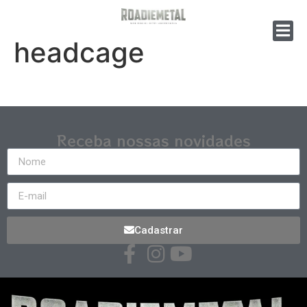
headcage
Receba nossas novidades
Cadastrar