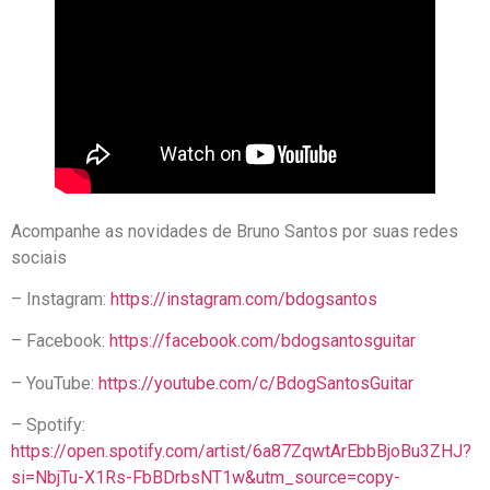
Acompanhe as novidades de Bruno Santos por suas redes
sociais
– Instagram:
https://instagram.com/bdogsantos
– Facebook:
https://facebook.com/bdogsantosguitar
– YouTube:
https://youtube.com/c/BdogSantosGuitar
– Spotify:
https://open.spotify.com/artist/6a87ZqwtArEbbBjoBu3ZHJ?
si=NbjTu-X1Rs-FbBDrbsNT1w&utm_source=copy-