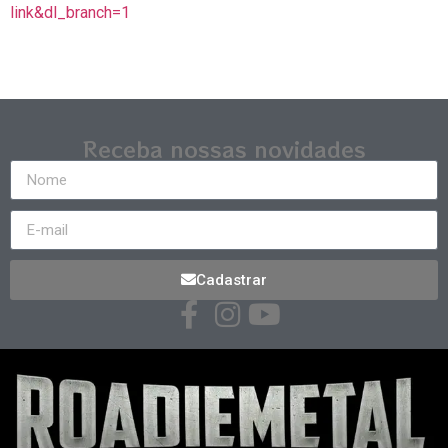
link&dl_branch=1
Receba nossas novidades
Cadastrar