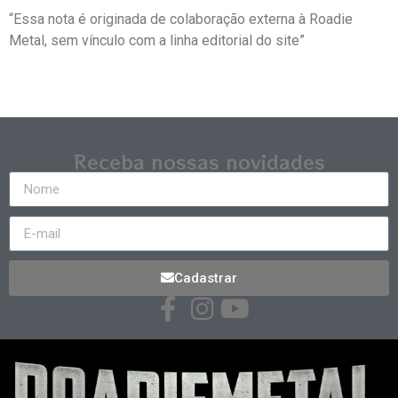
“Essa nota é originada de colaboração externa à Roadie
Metal, sem vínculo com a linha editorial do site”
Receba nossas novidades
Cadastrar