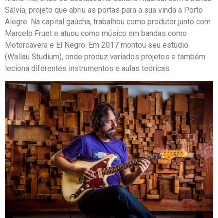
Sálvia, projeto que abriu as portas para a sua vinda a Porto
Alegre. Na capital gaúcha, trabalhou como produtor junto com
Marcelo Fruet e atuou como músico em bandas como
Motorcavera e El Negro. Em 2017 montou seu estúdio
(Wallau Studium), onde produz variados projetos e também
leciona diferentes instrumentos e aulas teóricas