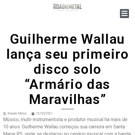
Guilherme Wallau
lança seu primeiro
disco solo
“Armário das
Maravilhas”
Roadie Metal
12/03/2021
Músico, multi-instrumentista e produtor musical há mais de
10 anos. Guilherme Wallau começou sua carreira em Santa
Maria-RS, onde se destacou no cenário musical com a banda