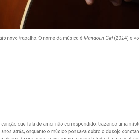
ais novo trabalho. O nome da música é
Mandolin Girl
(2024) e vo
canção que fala de amor não correspondido, trazendo uma mistu
ez anos atrás, enquanto o músico pensava sobre o desejo consta
a chama da esperança viva, mesmo quando tudo dizia o contrári