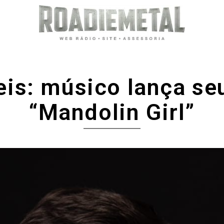
is: músico lança se
“Mandolin Girl”