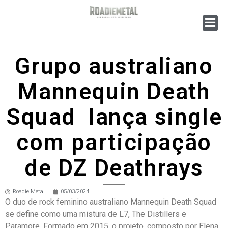
Grupo australiano
Mannequin Death
Squad lança single
com participação
de DZ Deathrays
Roadie Metal
05/03/2024
O duo de rock feminino australiano Mannequin Death Squad
se define como uma mistura de L7, The Distillers e
Paramore. Formado em 2015, o projeto, composto por Elena