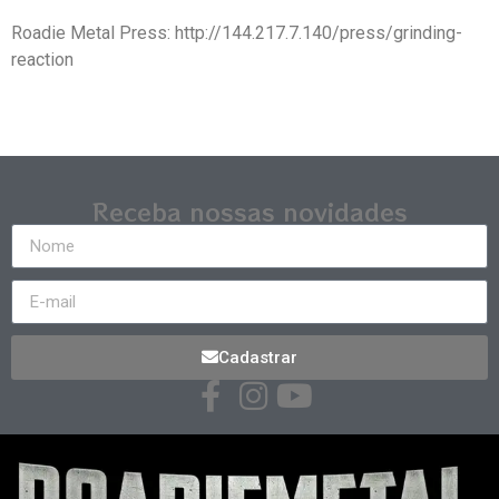
Roadie Metal Press: http://144.217.7.140/press/grinding-
reaction
Receba nossas novidades
Cadastrar