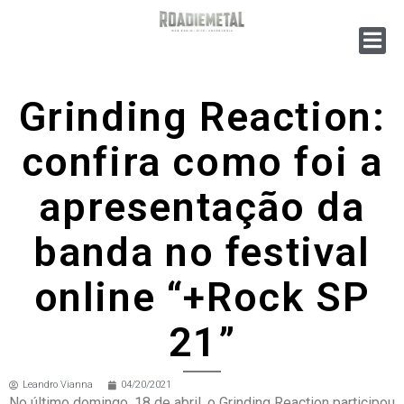
Grinding Reaction:
confira como foi a
apresentação da
banda no festival
online “+Rock SP
21”
Leandro Vianna
04/20/2021
No último domingo, 18 de abril, o Grinding Reaction participou