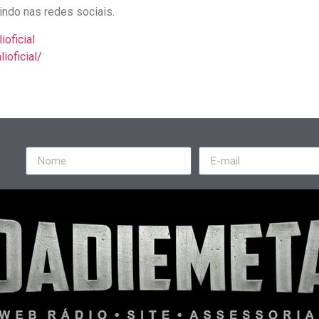
ndo nas redes sociais.
oficial
ioficial/