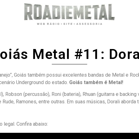
oiás Metal #11: Dora
nejo”, Goiás também possui excelentes bandas de Metal e Rock.
cenário Underground do estado.
Goiás também é Metal!
 Robson (percussão), Roni (bateria), Rhuan (guitarra e backing vo
e Rude, Ramones, entre outras. Em suas músicas, Dorali aborda t
legal. Confira abaixo: