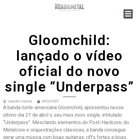
Gloomchild:
lançado o vídeo
oficial do novo
single “Underpass”
Leandro Vianna
04/26/2022
A banda norte-americana Gloomchild, apresentou nesse
último dia 21 de abril o seu mais novo single, intitulado
“Underpass”. Mesclando elementos do Post-Hardcore, do
Metalcore e orquestrações clássicas, a banda consegue
gerar uma música com boas guitarras, riffs fortes e boas