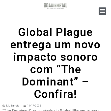
Global Plague
entrega um novo
impacto sonoro
com “The
Dominant” –
Confira!
MJ Barreto
11/17/2025
“
The Dominant
”, novo single do
Global Plague
, irrompe