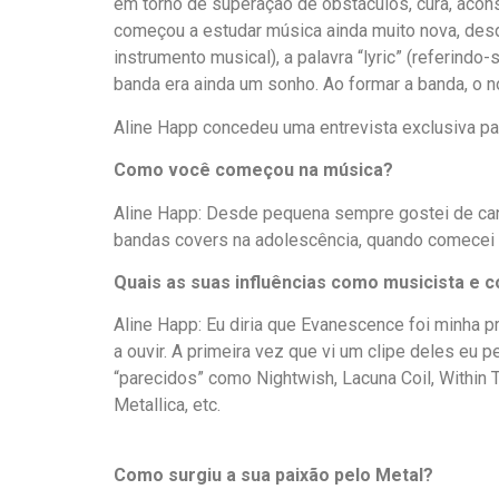
em torno de superação de obstáculos, cura, aco
começou a estudar música ainda muito nova, desde
instrumento musical), a palavra “lyric” (referindo
banda era ainda um sonho. Ao formar a banda, o n
Aline Happ concedeu uma entrevista exclusiva par
Como você começou na música?
Aline Happ: Desde pequena sempre gostei de cant
bandas covers na adolescência, quando comecei a 
Quais as suas influências como musicista e 
Aline Happ: Eu diria que Evanescence foi minha p
a ouvir. A primeira vez que vi um clipe deles eu
“parecidos” como Nightwish, Lacuna Coil, Within T
Metallica, etc.
Como surgiu a sua paixão pelo Metal?