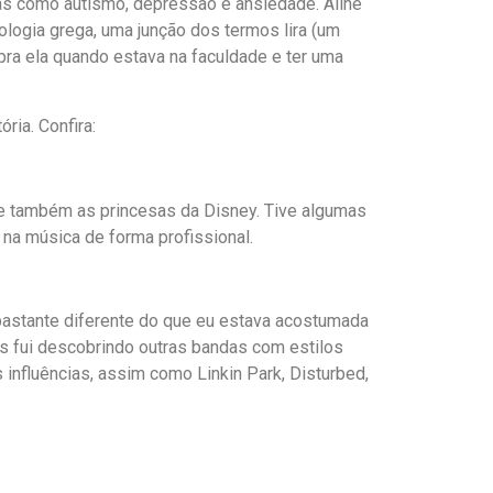
as como autismo, depressão e ansiedade. Aline
ologia grega, uma junção dos termos lira (um
u pra ela quando estava na faculdade e ter uma
ria. Confira:
, e também as princesas da Disney. Tive algumas
 na música de forma profissional.
 bastante diferente do que eu estava acostumada
is fui descobrindo outras bandas com estilos
 influências, assim como Linkin Park, Disturbed,