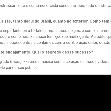
 estressar tanto e comemorar cada conquista, pois todo o esforç
 fãs, tanto daqui do Brasil, quanto no exterior. Como tem 
o importante para fortalecermos nossos laços, e com a internet
obre como nossa música tem ajudado muita gente. Acredito que o
omos independentes e contamos com a colaboração deles desde o
tante engajamento. Qual o segredo desse sucesso?
m segredo (risos). Fazemos música com o coração e nossos víde
lo para o seu público.