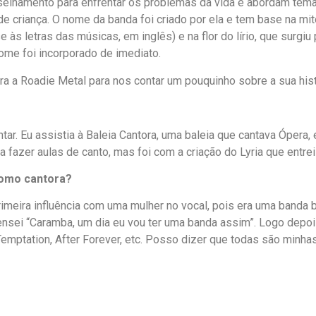
nselhamento para enfrentar os problemas da vida e abordam tem
 criança. O nome da banda foi criado por ela e tem base na mit
-se às letras das músicas, em inglês) e na flor do lírio, que surgi
ome foi incorporado de imediato.
a a Roadie Metal para nos contar um pouquinho sobre a sua histó
ar. Eu assistia à Baleia Cantora, uma baleia que cantava Ópera
fazer aulas de canto, mas foi com a criação do Lyria que entrei
como cantora?
rimeira influência com uma mulher no vocal, pois era uma banda
 pensei “Caramba, um dia eu vou ter uma banda assim”. Logo depo
emptation, After Forever, etc. Posso dizer que todas são minhas