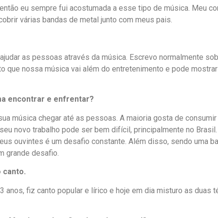
então eu sempre fui acostumada a esse tipo de música. Meu co
cobrir várias bandas de metal junto com meus pais.
o ajudar as pessoas através da música. Escrevo normalmente s
ito que nossa música vai além do entretenimento e pode mostra
ma encontrar e enfrentar?
 sua música chegar até as pessoas. A maioria gosta de consumir 
seu novo trabalho pode ser bem difícil, principalmente no Bras
seus ouvintes é um desafio constante. Além disso, sendo uma b
um grande desafio.
 canto.
 anos, fiz canto popular e lírico e hoje em dia misturo as duas t