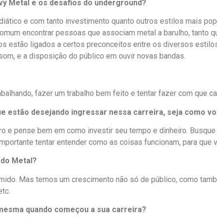
y Metal e os desafios do underground?
midiático e com tanto investimento quanto outros estilos mais
é comum encontrar pessoas que associam metal a barulho, tanto 
os estão ligados a certos preconceitos entre os diversos estil
 som, e a disposição do público em ouvir novas bandas.
abalhando, fazer um trabalho bem feito e tentar fazer com que 
e estão desejando ingressar nessa carreira, seja como voc
uro e pense bem em como investir seu tempo e dinheiro. Busque 
 importante tentar entender como as coisas funcionam, para que v
 do Metal?
 tímido. Mas temos um crescimento não só de público, como tam
tc.
ê mesma quando começou a sua carreira?