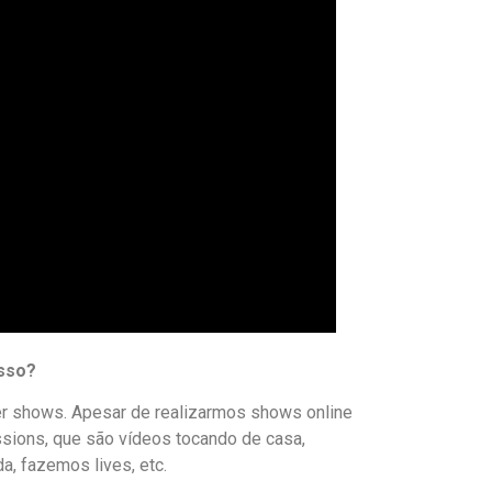
isso?
er shows. Apesar de realizarmos shows online
sions, que são vídeos tocando de casa,
a, fazemos lives, etc.