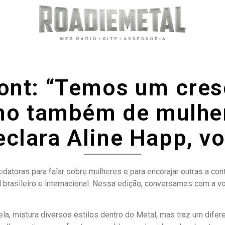
ront: “Temos um cre
mo também de mulhe
clara Aline Happ, vo
toras para falar sobre mulheres e para encorajar outras a cont
 brasileiro e internacional. Nessa edição, conversamos com a vo
ela, mistura diversos estilos dentro do Metal, mas traz um diferen