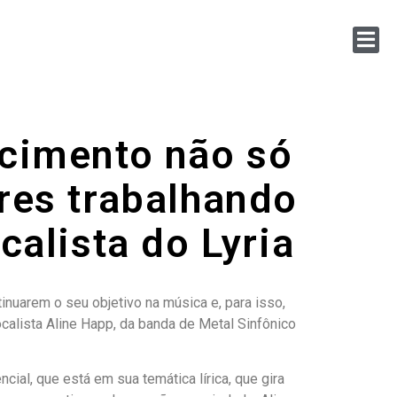
scimento não só
res trabalhando
calista do Lyria
inuarem o seu objetivo na música e, para isso,
calista Aline Happ, da banda de Metal Sinfônico
cial, que está em sua temática lírica, que gira