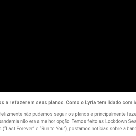
os a refazerem seus planos. Como o Lyria tem lidado com 
nfelizmente não pudemos seguir os planos e principalmente faz
 pandemia não era a melhor opção. Temos feito as Lockdown Ses
(“Last Forever” e “Run to You”), postamos notícias sobre a band