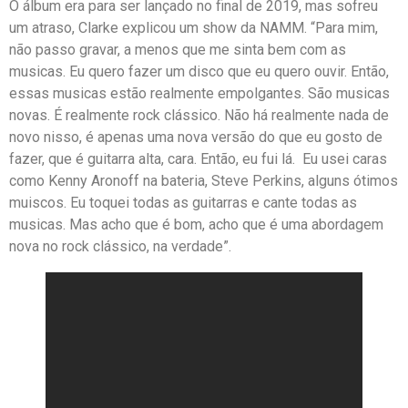
O álbum era para ser lançado no final de 2019, mas sofreu
um atraso, Clarke explicou um show da NAMM. “Para mim,
não passo gravar, a menos que me sinta bem com as
musicas. Eu quero fazer um disco que eu quero ouvir. Então,
essas musicas estão realmente empolgantes. São musicas
novas. É realmente rock clássico. Não há realmente nada de
novo nisso, é apenas uma nova versão do que eu gosto de
fazer, que é guitarra alta, cara. Então, eu fui lá. Eu usei caras
como Kenny Aronoff na bateria, Steve Perkins, alguns ótimos
muiscos. Eu toquei todas as guitarras e cante todas as
musicas. Mas acho que é bom, acho que é uma abordagem
nova no rock clássico, na verdade”.