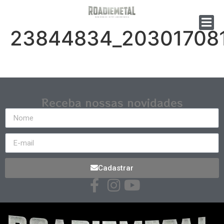
23844834_20301708
Receba nossas novidades
Cadastrar