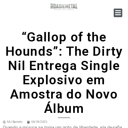
“Gallop of the
Hounds”: The Dirty
Nil Entrega Single
Explosivo em
Amostra do Novo
Álbum
MJ Barreto
04/18/2025
Quando a música se torna um grito de liberdade, ela desafia