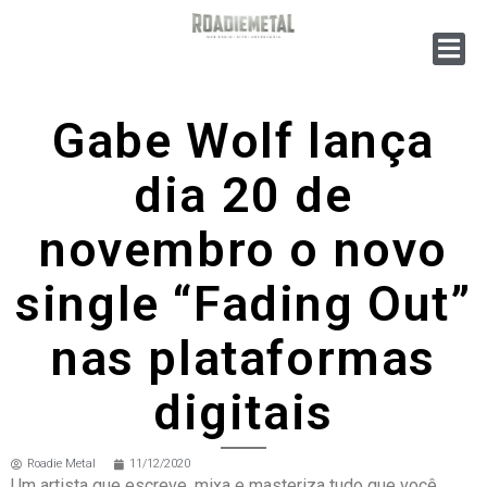
Gabe Wolf lança
dia 20 de
novembro o novo
single “Fading Out”
nas plataformas
digitais
Roadie Metal
11/12/2020
Um artista que escreve, mixa e masteriza tudo que você