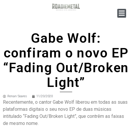
Gabe Wolf:
confiram o novo EP
“Fading Out/Broken
Light”
Renan Soares
11/20/2020
Recentemente, o cantor Gabe Wolf liberou em todas as suas
plataformas digitais o seu novo EP de duas músicas
intitulado “Fading Out/Broken Light”, que contrêm as faixas
de mesmo nome.