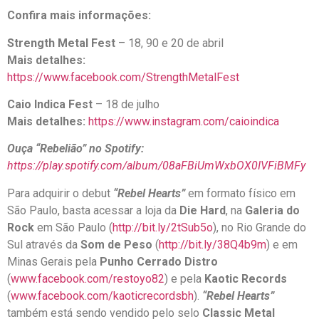
Confira mais informações:
Strength Metal Fest
– 18, 90 e 20 de abril
Mais detalhes:
https://www.facebook.com/StrengthMetalFest
Caio Indica Fest
– 18 de julho
Mais detalhes:
https://www.instagram.com/caioindica
Ouça “Rebelião” no Spotify:
https://play.spotify.com/album/08aFBiUmWxbOX0IVFiBMFy
Para adquirir o debut
“Rebel Hearts”
em formato físico em
São Paulo, basta acessar a loja da
Die Hard
, na
Galeria do
Rock
em São Paulo (
http://bit.ly/2tSub5o
), no Rio Grande do
Sul através da
Som de Peso
(
http://bit.ly/38Q4b9m
) e em
Minas Gerais pela
Punho Cerrado Distro
(
www.facebook.com/restoyo82
) e pela
Kaotic Records
(
www.facebook.com/kaoticrecordsbh
).
“Rebel Hearts”
também está sendo vendido pelo selo
Classic Metal