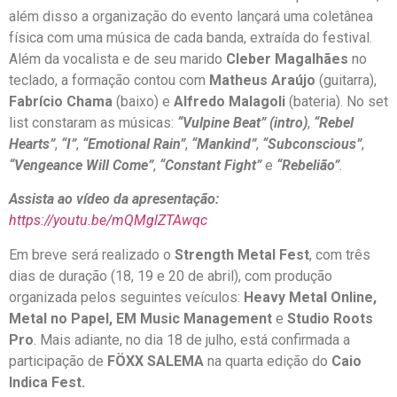
além disso a organização do evento lançará uma coletânea
física com uma música de cada banda, extraída do festival.
Além da vocalista e de seu marido
Cleber Magalhães
no
teclado, a formação contou com
Matheus Araújo
(guitarra),
Fabrício Chama
(baixo) e
Alfredo Malagoli
(bateria). No set
list constaram as músicas:
“Vulpine Beat” (intro)
,
“Rebel
Hearts”
,
“I”
,
“Emotional Rain”
,
“Mankind”
,
“Subconscious”
,
“Vengeance Will Come”
,
“Constant Fight”
e
“Rebelião”
.
Assista ao vídeo da apresentação:
https://youtu.be/mQMglZTAwqc
Em breve será realizado o
Strength Metal Fest
, com três
dias de duração (18, 19 e 20 de abril), com produção
organizada pelos seguintes veículos:
Heavy Metal Online,
Metal no Papel, EM Music Management
e
Studio Roots
Pro
. Mais adiante, no dia 18 de julho, está confirmada a
participação de
FÖXX SALEMA
na quarta edição do
Caio
Indica Fest.