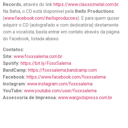
Records
, através do link
https://www.classicmetal.com.br
.
Na Bahia, o CD está disponível pela
Ihells Productions
(
www.facebook.com/ihellsproducoes
). E para quem quiser
adquirir o CD (autografado e com dedicatória) diretamente
com a vocalista, basta entrar em contato através da página
do Facebook, listada abaixo.
Contatos:
Site:
www.foxxsalema.com.br
Spotify:
https://bit.ly/FöxxSalema
BandCamp:
https://foxxsalema.bandcamp.com
Facebook:
https://www.facebook.com/foxxsalema
Instagram:
www.instagram.com/foxxsalema
YouTube:
www.youtube.com/user/foxxsalema
Assessoria de Imprensa:
www.wargodspress.com.br