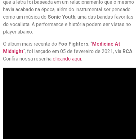
que a letra foi baseada em um relacionamento que o mesmo
havia acabado na época, além do instrumental ser pensado
como um música do
Sonic Youth
, uma das bandas favoritas
do vocalista. A performance e história podem ser vistas no
player abaixo.
O álbum mais recente do
Foo Fighters
, “
Medicine At
Midnight
“, foi lançado em 05 de fevereiro de 2021, via
RCA
.
Confira nossa resenha
clicando aqui
.