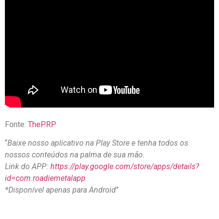
Fonte:
ThePRP
“
Baixe nosso aplicativo na Play Store e tenha todos os
nossos conteúdos na palma de sua mão.
Link do APP:
https://play.google.com/store/apps/details?
id=com.roadiemetalapp
*Disponível apenas para Android
”