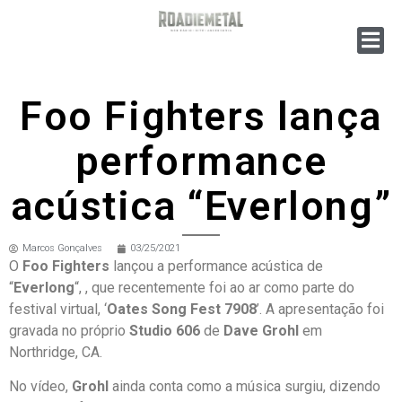
Foo Fighters lança
performance
acústica “Everlong”
Marcos Gonçalves
03/25/2021
O
Foo Fighters
lançou a performance acústica de
“
Everlong
“, , que recentemente foi ao ar como parte do
festival virtual, ‘
Oates Song Fest 7908
’. A apresentação foi
gravada no próprio
Studio 606
de
Dave Grohl
em
Northridge, CA.
No vídeo,
Grohl
ainda conta como a música surgiu, dizendo