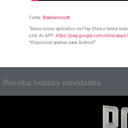
Fonte:
Blabbermouth
“
Baixe nosso aplicativo na Play Store e tenha to
Link do APP:
https://play.google.com/store/apps
*Disponível apenas para Android
”
Receba nossas novidades