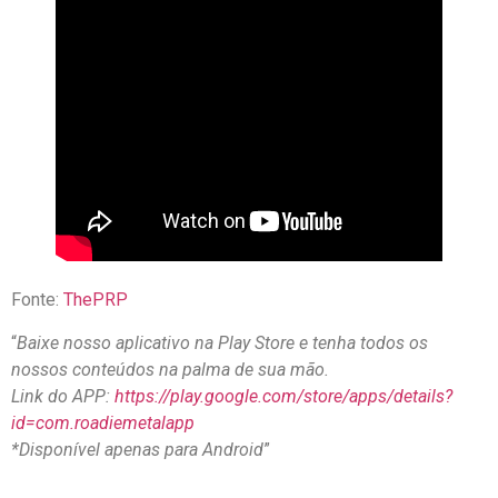
Fonte:
ThePRP
“
Baixe nosso aplicativo na Play Store e tenha todos os
nossos conteúdos na palma de sua mão.
Link do APP:
https://play.google.com/store/apps/details?
id=com.roadiemetalapp
*Disponível apenas para Android
”