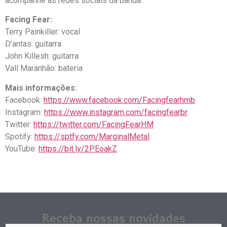
acompanhe as redes sociais da banda.
Facing Fear:
Terry Painkiller: vocal
D’antas: guitarra
John Killesh: guitarra
Vall Maranhão: bateria
Mais informações:
Facebook:
https://www.facebook.com/Facingfearhmb
Instagram:
https://www.instagram.com/facingfearbr
Twitter:
https://twitter.com/FacingFearHM
Spotify:
https://sptfy.com/MarginalMetal
YouTube:
https://bit.ly/2PEoakZ
Receba nossas novidades