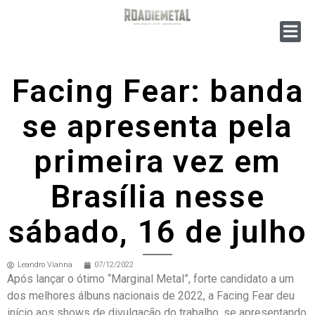
Facing Fear: banda
se apresenta pela
primeira vez em
Brasília nesse
sábado, 16 de julho
Leandro Vianna
07/12/2022
Após lançar o ótimo “Marginal Metal”, forte candidato a um
dos melhores álbuns nacionais de 2022, a Facing Fear deu
início aos shows de divulgação do trabalho, se apresentando