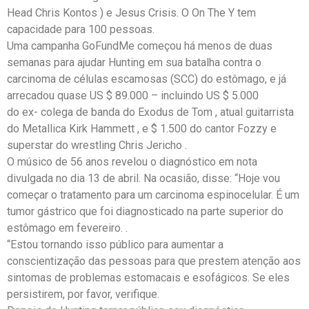
Head Chris Kontos ) e Jesus ​​Crisis. O On The Y tem
capacidade para 100 pessoas.
Uma campanha GoFundMe começou há menos de duas
semanas para ajudar Hunting em sua batalha contra o
carcinoma de células escamosas (SCC) do estômago, e já
arrecadou quase US $ 89.000 – incluindo US $ 5.000
do ex- colega de banda do Exodus de Tom , atual guitarrista
do Metallica Kirk Hammett , e $ 1.500 do cantor Fozzy e
superstar do wrestling Chris Jericho .
O músico de 56 anos revelou o diagnóstico em nota
divulgada no dia 13 de abril. Na ocasião, disse: “Hoje vou
começar o tratamento para um carcinoma espinocelular. É um
tumor gástrico que foi diagnosticado na parte superior do
estômago em fevereiro. .
“Estou tornando isso público para aumentar a
conscientização das pessoas para que prestem atenção aos
sintomas de problemas estomacais e esofágicos. Se eles
persistirem, por favor, verifique.