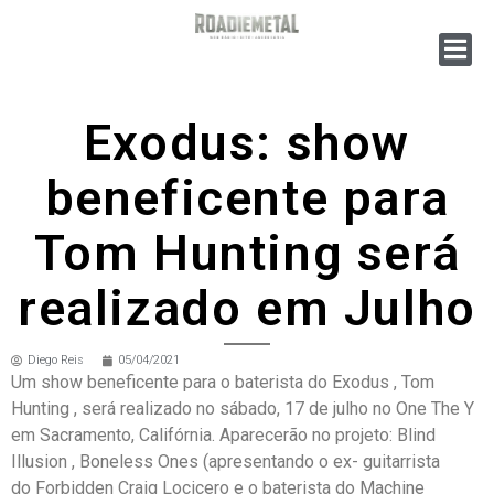
Exodus: show
beneficente para
Tom Hunting será
realizado em Julho
Diego Reis
05/04/2021
Um show beneficente para o baterista do Exodus , Tom
Hunting , será realizado no sábado, 17 de julho no One The Y
em Sacramento, Califórnia. Aparecerão no projeto: Blind
Illusion , Boneless Ones (apresentando o ex- guitarrista
do Forbidden Craig Locicero e o baterista do Machine