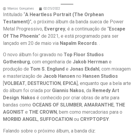
Marcos Gonçalves
02/25/2022
Intitulado “
A Heartless Portrait (The Orphean
Testament)
”, o próximo álbum da banda sueca de Power
Metal Progressivo,
Evergrey
, é a continuação de “
Escape
Of The Phoenix
” de 2021, e está programado para ser
lançado em 20 de maio via
Napalm Records
. .
O novo álbum foi gravado no
Top Floor Studios
Gothenburg
, com engenharia de
Jakob Herrman
e
produção de
Tom S. Englund
e
Jonas Ekdahl
, com mixagem
e masterização de
Jacob Hansen
no
Hansen Studios
[
VOLBEAT
,
DESTRUCTION
,
EPICA
], enquanto que a bela arte
do álbum foi criada por
Giannis Nakos
, da
Remedy Art
Design
.
Nakos
é conhecido por criar obras de arte para
bandas como
OCEANS OF SLUMBER
,
AMARANTHE
,
THE
AGONIST
e
THE CROWN
, bem como mercadorias para o
MORBID ANGEL
,
SUFFOCATION
ou
CRYPTOPSY
.
Falando sobre o próximo álbum, a banda diz: