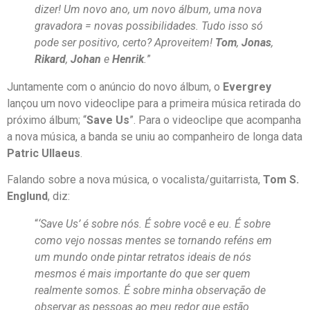
dizer! Um novo ano, um novo álbum, uma nova
gravadora = novas possibilidades. Tudo isso só
pode ser positivo, certo? Aproveitem!
Tom
,
Jonas
,
Rikard
,
Johan
e
Henrik
.
”
Juntamente com o anúncio do novo álbum, o
Evergrey
lançou um novo videoclipe para a primeira música retirada do
próximo álbum; “
Save Us
”. Para o videoclipe que acompanha
a nova música, a banda se uniu ao companheiro de longa data
Patric Ullaeus
.
Falando sobre a nova música, o vocalista/guitarrista,
Tom S.
Englund
, diz:
“
‘Save Us’ é sobre nós. É sobre você e eu. É sobre
como vejo nossas mentes se tornando reféns em
um mundo onde pintar retratos ideais de nós
mesmos é mais importante do que ser quem
realmente somos. É sobre minha observação de
observar as pessoas ao meu redor que estão