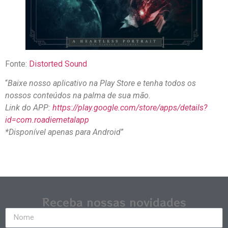
Fonte:
Distorted Sound
“
Baixe nosso aplicativo na Play Store e tenha todos os
nossos conteúdos na palma de sua mão.
Link do APP:
https://play.google.com/store/apps/details?
id=com.roadiemetalapp
*Disponível apenas para Android
”
Receba nossas novidades