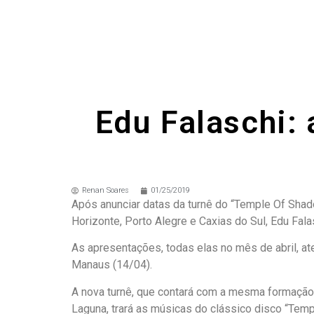
Edu Falaschi:
Renan Soares
01/25/2019
Após anunciar datas da turnê do “Temple Of Shado
Horizonte, Porto Alegre e Caxias do Sul, Edu Fal
As apresentações, todas elas no mês de abril, at
Manaus (14/04).
A nova turnê, que contará com a mesma formação
Laguna, trará as músicas do clássico disco “Te