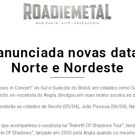
 anunciada novas data
Norte e Nordeste
ws In Concert” do Sul e Sudeste do Brasil, em cidades como São
aschi, ex-vocalista do Angra, divulgou em suas redes sociais as 
enderão as cidades de Recife (05/04), João Pessoa (06/04), Nat
 que acompanhou o vocalista na “Rebirth Of Shadows Tour”, ten
mple Of Shadows”, lançado em 2005 pela Angra quando os mesm