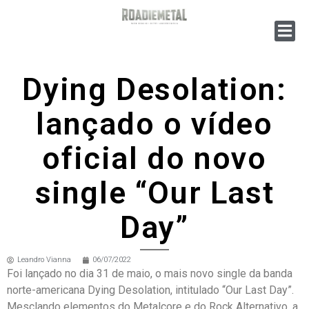
Dying Desolation:
lançado o vídeo
oficial do novo
single “Our Last
Day”
Leandro Vianna
06/07/2022
Foi lançado no dia 31 de maio, o mais novo single da banda
norte-americana Dying Desolation, intitulado “Our Last Day”.
Mesclando elementos do Metalcore e do Rock Alternativo, a