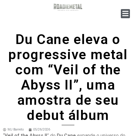
Du Cane eleva o
progressive metal
com “Veil of the
Abyss II”, uma
amostra de seu
debut álbum
MJ Barreto
05/26/2026
“
Veil of the Abyss II
” do
Du Cane
expande o universo do