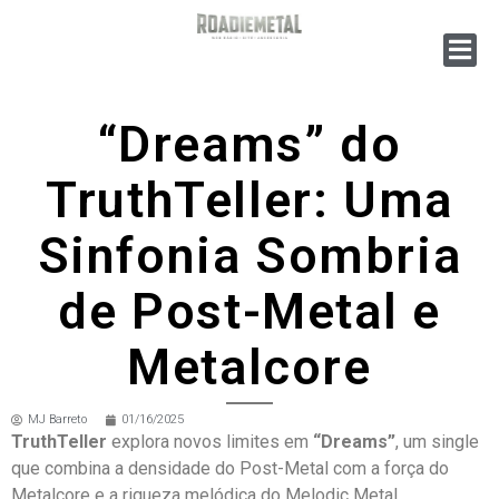
“Dreams” do
TruthTeller: Uma
Sinfonia Sombria
de Post-Metal e
Metalcore
MJ Barreto
01/16/2025
TruthTeller
explora novos limites em
“Dreams”
, um single
que combina a densidade do Post-Metal com a força do
Metalcore e a riqueza melódica do Melodic Metal.