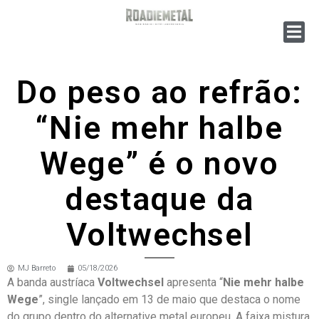
Do peso ao refrão:
“Nie mehr halbe
Wege” é o novo
destaque da
Voltwechsel
MJ Barreto
05/18/2026
A banda austríaca
Voltwechsel
apresenta “
Nie mehr halbe
Wege
”, single lançado em 13 de maio que destaca o nome
do grupo dentro do alternative metal europeu. A faixa mistura