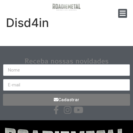
Disd4in
Receba nossas novidades
Cadastrar