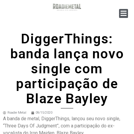
DiggerThings:
banda lança novo
single com
participação de
Blaze Bayley
Roadie Metal
09/15/2020
A banda de metal, DiggerThings, lançou seu novo single,
“Three Days Of Judgment”, com a participação do ex-
vocalista do Iron Maiden, Blaze Bayley.