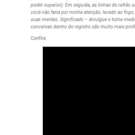
poder superior). Em seguida, as linhas do refrão
você não faria por minha atenção, levado ao fogo
suas merdas. Significado – divulgue e tome medida
conversas dentro do registro são muito mais prof
Confira: