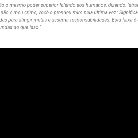
 são o mesmo poder superior falando aos humanos, dizendo: ‘atr
, não é meu crime, você o prendeu mim pela última vez.’ Signific
s para atingir metas e assumir responsabilidades. Esta faixa é a
undas do que isso.”