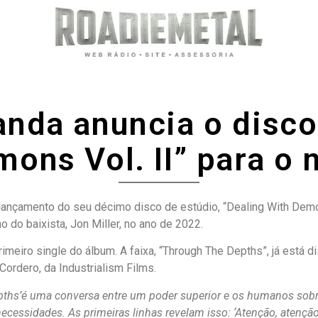
banda anuncia o disco
ons Vol. II” para o
 o lançamento do seu décimo disco de estúdio, “Dealing With Demon
o do baixista, Jon Miller, no ano de 2022.
rimeiro single do álbum. A faixa, “Through The Depths”, já está 
Cordero, da Industrialism Films.
pths’é uma conversa entre um poder superior e os humanos sobre
necessidades. As primeiras linhas revelam isso: ‘Atenção, atenção