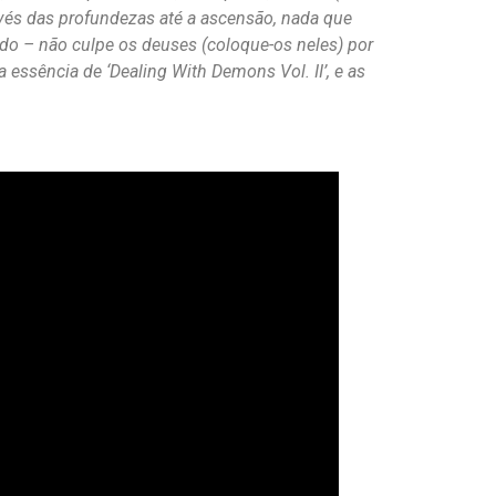
avés das profundezas até a ascensão, nada que
ado – não culpe os deuses (coloque-os neles) por
 essência de ‘Dealing With Demons Vol. II’, e as