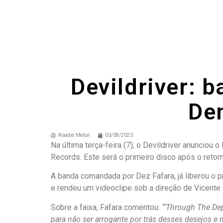
Devildriver: 
Dem
Roadie Metal
03/08/2023
Na última terça-feira (7), o Devildriver anunciou
Records. Este será o primeiro disco após o retorn
A banda comandada por Dez Fafara, já liberou o p
e rendeu um videoclipe sob a direção de Vicente 
Sobre a faixa, Fafara comentou:
“‘Through The De
para não ser arrogante por trás desses desejos e 