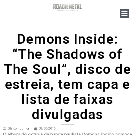
Demons Inside:
“The Shadows of
The Soul”, disco de
estreia, tem capa e
lista de faixas
divulgadas
Gleison Junior
08/30/2016
O álbum de estreia da banda paulista Demons Inside começa