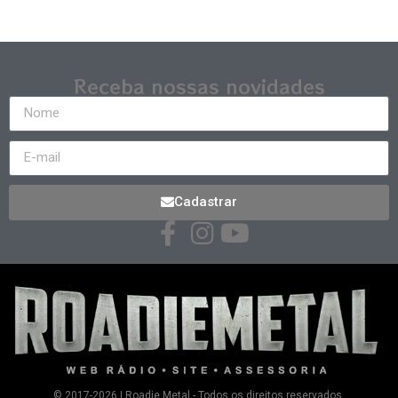
Receba nossas novidades
Cadastrar
© 2017-2026 | Roadie Metal - Todos os direitos reservados.