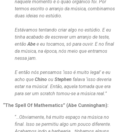
naquele momento é o quão orgânico foi. Por
termos escrito o arranjo da música, combinamos
duas ideias no estúdio.
Estávamos tentando criar algo no estúdio. E eu
tinha acabado de escrever um arranjo de teste,
então
Abe
e eu tocamos, só para ouvir. E no final
da música, na época, nós meio que entramos
nessa jam.
E então nós pensamos ‘isso é muito legal’ e eu
acho que
Chino
ou
Stephen
falava ‘isso deveria
estar na música’. Então, aquela tomada que era
para ser um scratch tornou-se a música real.
”
“The Spell Of Mathematics” (Abe Cunningham):
“
…Obviamente, há muito espaço na música no
final. Isso se permitiu algo um pouco diferente.
Acabamos indo a barbearia… tínhamos alguns