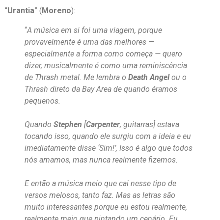
“
Urantia
” (
Moreno
):
“
A música em si foi uma viagem, porque
provavelmente é uma das melhores —
especialmente a forma como começa — quero
dizer, musicalmente é como uma reminiscência
de Thrash metal. Me lembra o
Death Angel
ou o
Thrash direto da Bay Area de quando éramos
pequenos.
Quando
Stephen
[
Carpenter
, guitarras] estava
tocando isso, quando ele surgiu com a ideia e eu
imediatamente disse ‘Sim!’, Isso é algo que todos
nós amamos, mas nunca realmente fizemos.
E então a música meio que cai nesse tipo de
versos melosos, tanto faz. Mas as letras são
muito interessantes porque eu estou realmente,
realmente meio que pintando um cenário. Eu