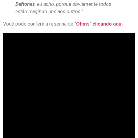
Deftones
, eu acho, porque obviamente todos
estão reagindo uns aos outros.
”
Você pode conferir a resenha de “
Ohms
“
clicando aqui
.