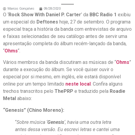
Marcos Gonçalves
09/28/2020
O ‘
Rock Show With Daniel P. Carter
’ da
BBC Radio 1
exibiu
um especial do
Deftones
hoje, 27 de setembro. O programa
especial traça a história da banda com entrevistas de arquivo
e faixas selecionadas de seu catálogo antes de servir uma
apresentação completa do álbum recém-lançado da banda,
“
Ohms
“.
Vários membros da banda discutiram as músicas de “
Ohms
”
durante a execução do álbum. Se você quiser ouvir o
especial por si mesmo, em inglês, ele estará disponível
online por um tempo limitado
neste local
. Confira alguns
trechos transcritos pelo
ThePRP
e traduzido pela
Roadie
Metal
abaixo:
“Genesis” (Chino Moreno):
“
Sobre música ‘
Genesis
‘, havia uma outra letra
antes dessa versão. Eu escrevi letras e cantei uma