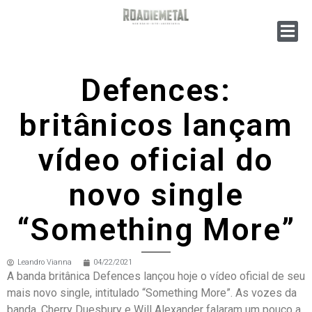
Defences:
britânicos lançam
vídeo oficial do
novo single
“Something More”
Leandro Vianna
04/22/2021
A banda britânica Defences lançou hoje o vídeo oficial de seu
mais novo single, intitulado “Something More”. As vozes da
banda, Cherry Duesbury e Will Alexander falaram um pouco a