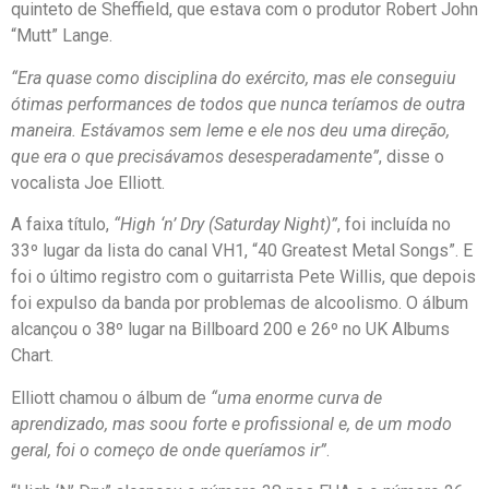
quinteto de Sheffield, que estava com o produtor Robert John
“Mutt” Lange.
“Era quase como disciplina do exército, mas ele conseguiu
ótimas performances de todos que nunca teríamos de outra
maneira. Estávamos sem leme e ele nos deu uma direção,
que era o que precisávamos desesperadamente”
, disse o
vocalista Joe Elliott.
A faixa título,
“High ‘n’ Dry (Saturday Night)”
, foi incluída no
33º lugar da lista do canal VH1, “40 Greatest Metal Songs”. E
foi o último registro com o guitarrista Pete Willis, que depois
foi expulso da banda por problemas de alcoolismo. O álbum
alcançou o 38º lugar na Billboard 200 e 26º no UK Albums
Chart.
Elliott chamou o álbum de
“uma enorme curva de
aprendizado, mas soou forte e profissional e, de um modo
geral, foi o começo de onde queríamos ir”
.