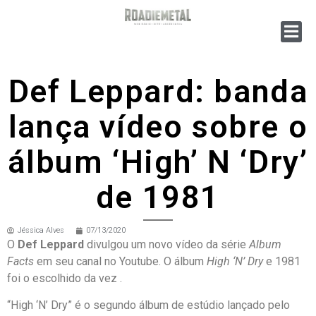
Def Leppard: banda
lança vídeo sobre o
álbum ‘High’ N ‘Dry’
de 1981
Jéssica Alves
07/13/2020
O
Def Leppard
divulgou um novo vídeo da série
Album
Facts
em seu canal no Youtube. O álbum
High ‘N’ Dry
e 1981
foi o escolhido da vez .
“High ‘N’ Dry” é o segundo álbum de estúdio lançado pelo