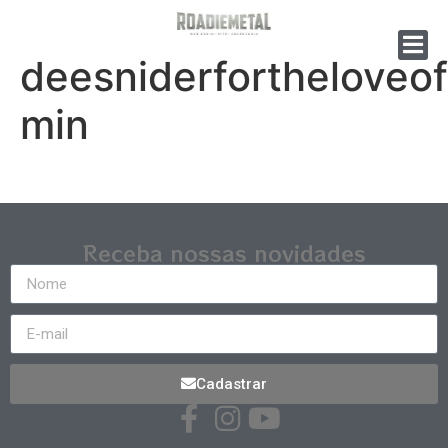
deesniderfortheloveo
min
Receba nossas novidades
Cadastrar