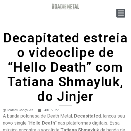
Decapitated estreia
o videoclipe de
“Hello Death” com
Tatiana Shmayluk,
do Jinjer
Marcos Gonçalves
04/08/2022
A banda polonesa de Death Metal,
Decapitated
, lançou seu
novo single “
Hello Death
” nas plataformas digitais. Essa
música encontra a vocalista
Tatiana Shmayluk
da banda de