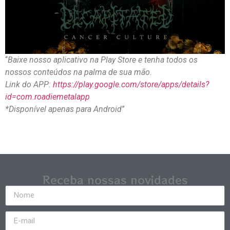
“
Baixe nosso aplicativo na Play Store e tenha todos os
nossos conteúdos na palma de sua mão.
Link do APP:
https://play.google.com/store/apps/details?
id=com.roadiemetalapp
*Disponível apenas para Android
”
Receba nossas novidades