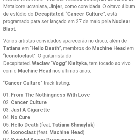
Metalcore ucraniana,
Jinjer
, como convidada. O oitavo álbum
de estúdio do
Decapitated
, “
Cancer Culture
”, está
programado para ser lançado em 27 de maio pela
Nuclear
Blast
.
Vários artistas convidados aparecerão no disco, além de
Tatiana
em “
Hello Death
”, membros do
Machine Head
em
“
Iconoloclast
”. O guitarrista do
Decapitated,
Waclaw
“
Vogg
”
Kieltyka
, tem tocado ao vivo
com o
Machine Head
nos últimos anos.
“
Cancer Culture
” track listing:
01.
From The Nothingness With Love
02.
Cancer Culture
03.
Just A Cigarette
04.
No Cure
05.
Hello Death
(feat.
Tatiana Shmayluk
)
06.
Iconoclast
(feat.
Machine Head
)
07.
Suicidal Space Programme