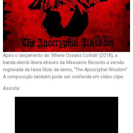
Após o lançamento de ‘Where Oceans Collide’ (2018), a
banda alemã libera através da Massacre Records a versão
regravada da faixa título da demo, “The Apocryphal Wisdom”.
A composição também pode ser conferida em vídeo clipe.
Assista: