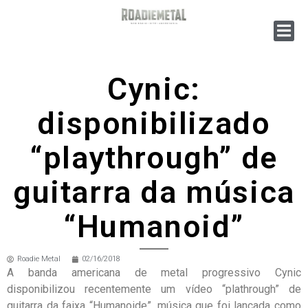
Cynic:
disponibilizado
“playthrough” de
guitarra da música
“Humanoid”
Roadie Metal
02/16/2018
A banda americana de metal progressivo Cynic
disponibilizou recentemente um vídeo “plathrough” de
guitarra da faixa “Humanoide”, música que foi lançada como