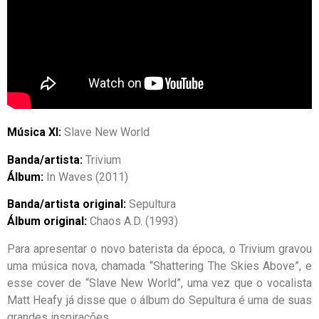
Música XI:
Slave New World
Banda/artista:
Trivium
Álbum:
In Waves (2011)
Banda/artista original:
Sepultura
Álbum original:
Chaos A.D. (1993)
Para apresentar o novo baterista da época, o Trivium gravou
uma música nova, chamada “Shattering The Skies Above”, e
esse cover de “Slave New World”, uma vez que o vocalista
Matt Heafy já disse que o álbum do Sepultura é uma de suas
grandes inspirações.