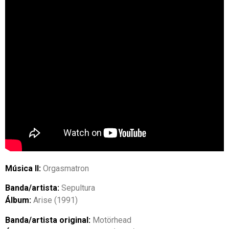
Música II:
Orgasmatron
Banda/artista:
Sepultura
Álbum:
Arise (1991)
Banda/artista original:
Motörhead