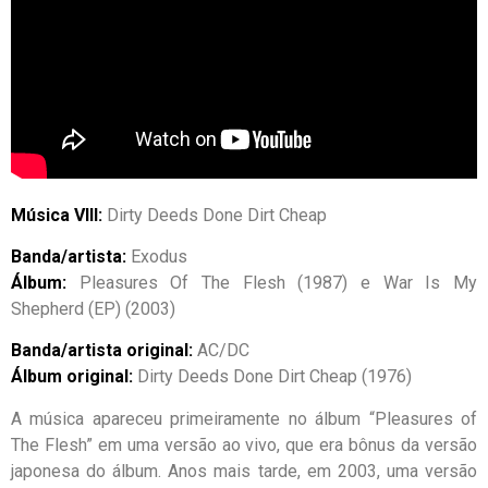
Música VIII:
Dirty Deeds Done Dirt Cheap
Banda/artista:
Exodus
Álbum:
Pleasures Of The Flesh (1987) e War Is My
Shepherd (EP) (2003)
Banda/artista original:
AC/DC
Álbum original:
Dirty Deeds Done Dirt Cheap (1976)
A música apareceu primeiramente no álbum “Pleasures of
The Flesh” em uma versão ao vivo, que era bônus da versão
japonesa do álbum. Anos mais tarde, em 2003, uma versão