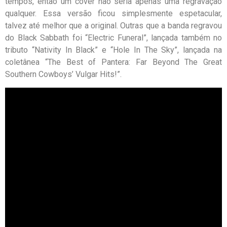
tempos, então um cover não seria apenas uma regravação
qualquer. Essa versão ficou simplesmente espetacular,
talvez até melhor que a original. Outras que a banda regravou
do Black Sabbath foi “Electric Funeral”, lançada também no
tributo “Nativity In Black” e “Hole In The Sky”, lançada na
coletânea “The Best of Pantera: Far Beyond The Great
Southern Cowboys’ Vulgar Hits!”.