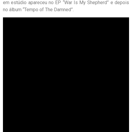
em estúdio apareceu no EP “War Is My Shepherd” e depois
no álbum “Tempo of The Damned”.