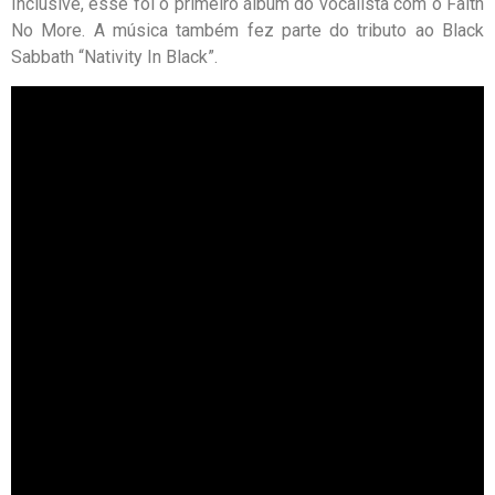
Inclusive, esse foi o primeiro álbum do vocalista com o Faith
No More. A música também fez parte do tributo ao Black
Sabbath “Nativity In Black”.